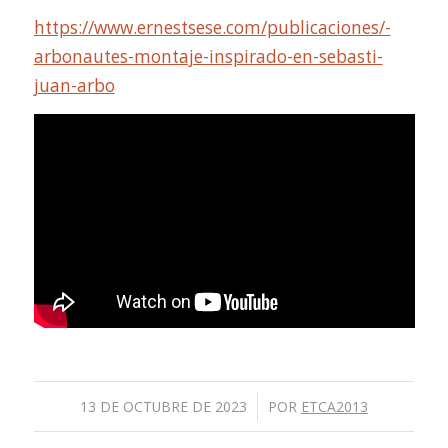
https://www.ernestsese.com/publicaciones/-
arbonautes-montaje-inspirado-en-sebasti-
juan-arbo
/
13 DE OCTUBRE DE 2023
POR
ETCA2013