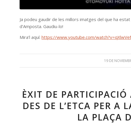
Ja podeu gaudir de les millors imatges del que ha estat 
d’Amposta. Gaudiu-lo!
Mira’l aquí:
https://www.youtube.com/watch?v=qXlwV
19 DE NOVIEMBR
ÈXIT DE PARTICIPACIÓ
DES DE L’ETCA PER A 
LA PLAÇA 