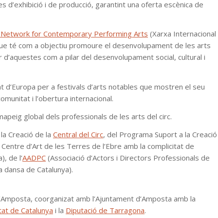
s d’exhibició i de producció, garantint una oferta escènica de
l Network for Contemporary Performing Arts
(Xarxa Internacional
que té com a objectiu promoure el desenvolupament de les arts
r d’aquestes com a pilar del desenvolupament social, cultural i
tat d’Europa per a festivals d’arts notables que mostren el seu
omunitat i l’obertura internacional.
mapeig global dels professionals de les arts del circ.
la Creació de la
Central del Circ
, del Programa Suport a la Creació
 Centre d’Art de les Terres de l’Ebre amb la complicitat de
, de l’
AADPC
(Associació d’Actors i Directors Professionals de
a dansa de Catalunya).
irc d’Amposta, coorganizat amb l’Ajuntament d’Amposta amb la
tat de Catalunya
i la
Diputació de Tarragona
.