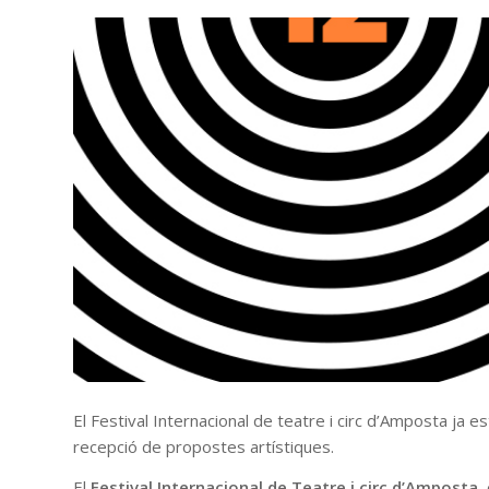
El Festival Internacional de teatre i circ d’Amposta ja e
recepció de propostes artístiques.
El
Festival Internacional de Teatre i circ d’Amposta
,