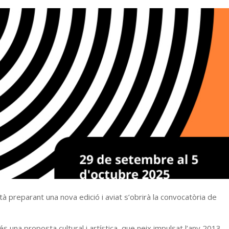
stà preparant una nova edició i aviat s’obrirà la convocatòria de
 és una proposta cultural i artística, que neix impulsat l’any 2013