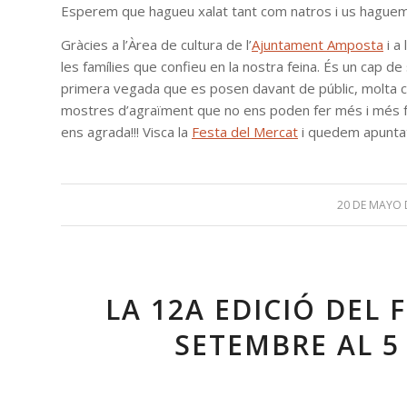
Esperem que hagueu xalat tant com natros i us haguem 
Gràcies a l’Àrea de cultura de l’
Ajuntament Amposta
i a
les famílies que confieu en la nostra feina. És un cap de
primera vegada que es posen davant de públic, molta com
mostres d’agraïment que no ens poden fer més i més f
ens agrada!!! Visca la
Festa del Mercat
i quedem apuntats
20 DE MAYO 
/
LA 12A EDICIÓ DEL 
SETEMBRE AL 5