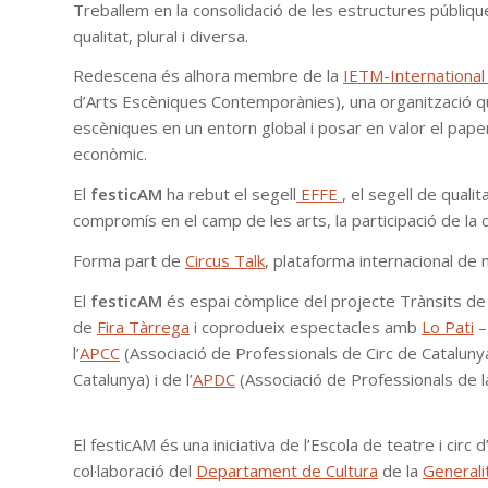
Treballem en la consolidació de les estructures públique
qualitat, plural i diversa.
Redescena és alhora membre de la
IETM-Internationa
d’Arts Escèniques Contemporànies), una organització 
escèniques en un entorn global i posar en valor el pape
econòmic.
El
festicAM
ha rebut el segell
EFFE
, el segell de quali
compromís en el camp de les arts, la participació de la c
Forma part de
Circus Talk
, plataforma internacional de 
El
festicAM
és espai còmplice del projecte Trànsits de 
de
Fira Tàrrega
i coprodueix espectacles amb
Lo Pati
–
l’
APCC
(Associació de Professionals de Circ de Catalunya)
Catalunya) i de l’
APDC
(Associació de Professionals de l
El festicAM és una iniciativa de l’Escola de teatre i c
col·laboració del
Departament de Cultura
de la
Generali