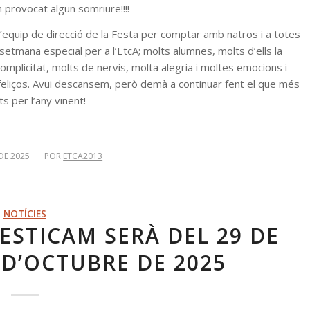
provocat algun somriure!!!!
 l’equip de direcció de la Festa per comptar amb natros i a totes
 setmana especial per a l’EtcA; molts alumnes, molts d’ells la
plicitat, molts de nervis, molta alegria i moltes emocions i
eliços. Avui descansem, però demà a continuar fent el que més
 per l’any vinent!
DE 2025
POR
ETCA2013
NOTÍCIES
FESTICAM SERÀ DEL 29 DE
 D’OCTUBRE DE 2025