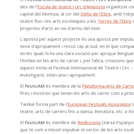
des de l’
Escola de teatre i circ d’Amposta
organitzat co
capital del Montsià, al cor del
Delta de l’Ebre
, amb l’obj
teatre físic i les arts escèniques a les
Terres de l’Ebre
c
projectes d’arts en viu d’arreu del món.
L’aposta per aquest projecte és una aposta per impulsar l
nexe d’apropament i ressò cap al sud, en el que comp
en les quals hi ha una clara vocació per apropar lleng
l’èmfasi en les arts de carrer i, per l’altra, creacions 
aquest motiu el Festival Internacional de Teatre i Circ –
investigació, intercanvi i apropament.
El
festicAM
és membre de la
Plataforma Arts de Carre
fires i mostres que tenen les arts de carrer com a prin
També forma part de l’
European Festivals Association
l
teatre, arts de carrers fins a dansa, literatura, etc. a 4
El
festicAM
és membre de
Redescena
(Xarxa Espanyola 
que te com a missió impulsar el sector de les arts escèn