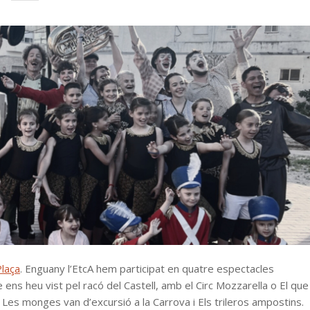
Plaça
. Enguany l’EtcA hem participat en quatre espectacles
ns heu vist pel racó del Castell, amb el Circ Mozzarella o El que
b Les monges van d’excursió a la Carrova i Els trileros ampostins.