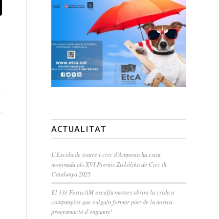
ACTUALITAT
L’Escola de teatre i circ d’Amposta ha estat
nominada als XVI Premis Zirkòlika de Circ de
Catalunya 2025
El 13è FesticAM escalfa motors obrint la crida a
companyies que vulguin formar part de la nostra
programació d’enguany!