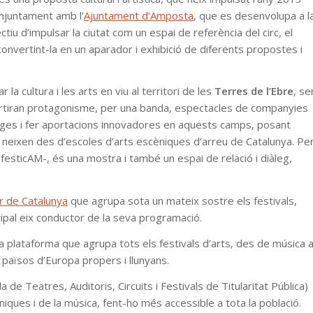
njuntament amb l’
Ajuntament d’Amposta
, que es desenvolupa a l
ectiu d’impulsar la ciutat com un espai de referència del circ, el
onvertint-la en un aparador i exhibició de diferents propostes i
a cultura i les arts en viu al territori de les
Terres de l’Ebre
, se
artiran protagonisme, per una banda, espectacles de companyies
uatges i fer aportacions innovadores en aquests camps, posant
que neixen des d’escoles d’arts escèniques d’arreu de Catalunya. Pe
 festicAM-, és una mostra i també un espai de relació i diàleg,
r de Catalunya
que agrupa sota un mateix sostre els festivals,
cipal eix conductor de la seva programació.
a plataforma que agrupa tots els festivals d’arts, des de música 
5 països d’Europa propers i llunyans.
de Teatres, Auditoris, Circuits i Festivals de Titularitat Pública)
iques i de la música, fent-ho més accessible a tota la població.