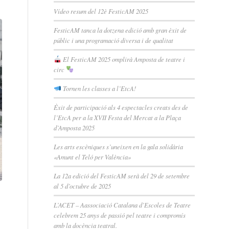
Vídeo resum del 12è FesticAM 2025
FesticAM tanca la dotzena edició amb gran èxit de
públic i una programació diversa i de qualitat
El FesticAM 2025 omplirà Amposta de teatre i
circ
Tornen les classes a l’EtcA!
Èxit de participació als 4 espectacles creats des de
l’EtcA per a la XVII Festa del Mercat a la Plaça
d’Amposta 2025
Les arts escèniques s’uneixen en la gala solidària
«Amunt el Teló per València»
La 12a edició del FesticAM serà del 29 de setembre
al 5 d’octubre de 2025
L’ACET – Aassociació Catalana d’Escoles de Teatre
celebrem 25 anys de passió pel teatre i compromís
amb la docència teatral.