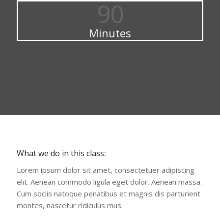
90
Minutes
What we do in this class
:
Lorem ipsum dolor sit amet, consectetuer adipiscing
elit. Aenean commodo ligula eget dolor. Aenean massa.
Cum sociis natoque penatibus et magnis dis parturient
montes, nascetur ridiculus mus.