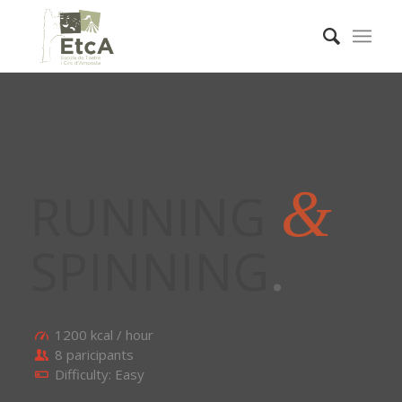
&
RUNNING
SPINNING
.
1200 kcal / hour
8 paricipants
Difficulty: Easy