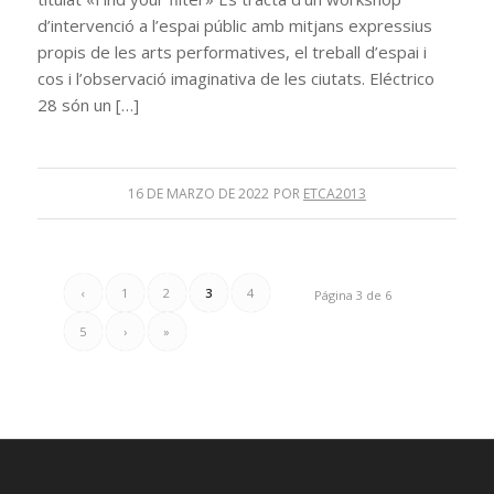
d’intervenció a l’espai públic amb mitjans expressius
propis de les arts performatives, el treball d’espai i
cos i l’observació imaginativa de les ciutats. Eléctrico
28 són un […]
16 DE MARZO DE 2022
POR
ETCA2013
‹
1
2
3
4
Página 3 de 6
5
›
»