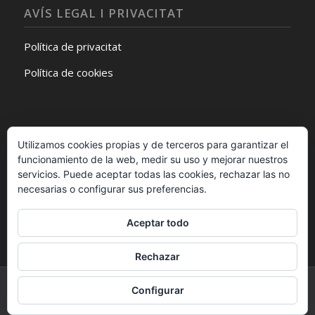
AVÍS LEGAL I PRIVACITAT
Política de privacitat
Política de cookies
Utilizamos cookies propias y de terceros para garantizar el
funcionamiento de la web, medir su uso y mejorar nuestros
SEGUEIX-NOS A FACEBOOK
servicios. Puede aceptar todas las cookies, rechazar las no
necesarias o configurar sus preferencias.
Aceptar todo
Rechazar
© Copyright -
ETCA. Escola de Teatre i Circ d'Amposta
-
powered by
Configurar
Enfold WordPress Theme