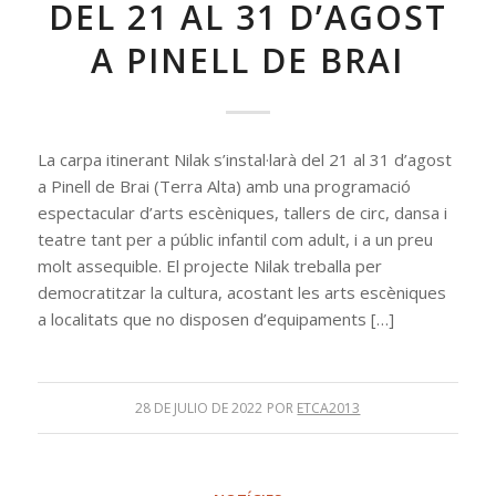
DEL 21 AL 31 D’AGOST
A PINELL DE BRAI
La carpa itinerant Nilak s’instal·larà del 21 al 31 d’agost
a Pinell de Brai (Terra Alta) amb una programació
espectacular d’arts escèniques, tallers de circ, dansa i
teatre tant per a públic infantil com adult, i a un preu
molt assequible. El projecte Nilak treballa per
democratitzar la cultura, acostant les arts escèniques
a localitats que no disposen d’equipaments […]
28 DE JULIO DE 2022
POR
ETCA2013