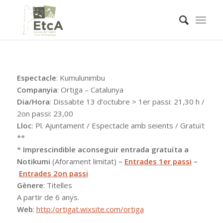
Espectacle
: Kumulunimbu
Companyia
: Ortiga – Catalunya
Dia/Hora
: Dissabte 13 d’octubre > 1er passi: 21,30 h /
2on passi: 23,00
Lloc
: Pl. Ajuntament / Espectacle amb seients / Gratuït
**
*
Imprescindible aconseguir entrada gratuïta a
Notikumi
(Aforament limitat)
–
Entrades 1er passi
–
Entrades 2on passi
Gènere
: Titelles
A partir de 6 anys.
Web
:
http:/ortigat.wixsite.com/ortiga