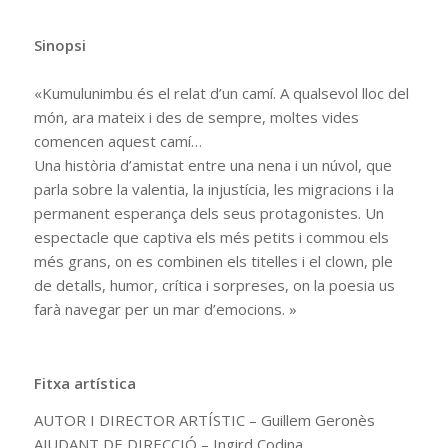
Sinopsi
«Kumulunimbu és el relat d’un camí. A qualsevol lloc del
món, ara mateix i des de sempre, moltes vides
comencen aquest camí…
Una història d’amistat entre una nena i un núvol, que
parla sobre la valentia, la injustícia, les migracions i la
permanent esperança dels seus protagonistes. Un
espectacle que captiva els més petits i commou els
més grans, on es combinen els titelles i el clown, ple
de detalls, humor, crítica i sorpreses, on la poesia us
farà navegar per un mar d’emocions. »
Fitxa artística
AUTOR I DIRECTOR ARTÍSTIC – Guillem Geronès
AJUDANT DE DIRECCIÓ – Ingird Codina