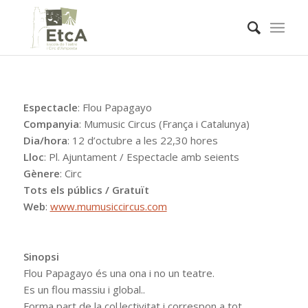
Espectacle
: Flou Papagayo
Companyia
: Mumusic Circus (França i Catalunya)
Dia/hora
: 12 d’octubre a les 22,30 hores
Lloc
: Pl. Ajuntament / Espectacle amb seients
Gènere
: Circ
Tots els públics / Gratuït
Web
:
www.mumusiccircus.com
Sinopsi
Flou Papagayo és una ona i no un teatre.
Es un flou massiu i global..
Forma part de la col.lectivitat i correspon a tot.